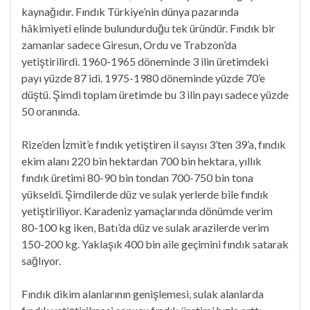
kaynağıdır. Fındık Türkiye’nin dünya pazarında
hâkimiyeti elinde bulundurduğu tek üründür. Fındık bir
zamanlar sadece Giresun, Ordu ve Trabzon’da
yetiştirilirdi. 1960-1965 döneminde 3 ilin üretimdeki
payı yüzde 87 idi. 1975-1980 döneminde yüzde 70’e
düştü. Şimdi toplam üretimde bu 3 ilin payı sadece yüzde
50 oranında.
Rize’den İzmit’e fındık yetiştiren il sayısı 3’ten 39’a, fındık
ekim alanı 220 bin hektardan 700 bin hektara, yıllık
fındık üretimi 80-90 bin tondan 700-750 bin tona
yükseldi. Şimdilerde düz ve sulak yerlerde bile fındık
yetiştiriliyor. Karadeniz yamaçlarında dönümde verim
80-100 kg iken, Batı’da düz ve sulak arazilerde verim
150-200 kg. Yaklaşık 400 bin aile geçimini fındık satarak
sağlıyor.
Fındık dikim alanlarının genişlemesi, sulak alanlarda