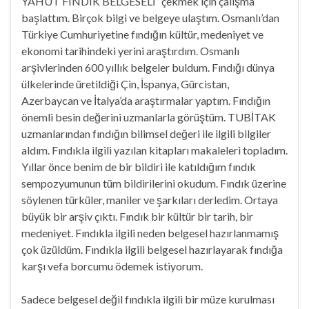
YAHUT FINDIK BELGESELİ” çekmek için çalışma
başlattım. Birçok bilgi ve belgeye ulaştım. Osmanlı’dan
Türkiye Cumhuriyetine fındığın kültür, medeniyet ve
ekonomi tarihindeki yerini araştırdım. Osmanlı
arşivlerinden 600 yıllık belgeler buldum. Fındığı dünya
ülkelerinde üretildiği Çin, İspanya, Gürcistan,
Azerbaycan ve İtalya’da araştırmalar yaptım. Fındığın
önemli besin değerini uzmanlarla görüştüm. TUBİTAK
uzmanlarından fındığın bilimsel değeri ile ilgili bilgiler
aldım. Fındıkla ilgili yazılan kitapları makaleleri topladım.
Yıllar önce benim de bir bildiri ile katıldığım fındık
sempozyumunun tüm bildirilerini okudum. Fındık üzerine
söylenen türküler, maniler ve şarkıları derledim. Ortaya
büyük bir arşiv çıktı. Fındık bir kültür bir tarih, bir
medeniyet. Fındıkla ilgili neden belgesel hazırlanmamış
çok üzüldüm. Fındıkla ilgili belgesel hazırlayarak fındığa
karşı vefa borcumu ödemek istiyorum.
Sadece belgesel değil fındıkla ilgili bir müze kurulması