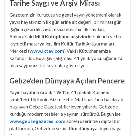
Tarihe Saygı ve Arşiv Mirası
Gazetemizin kurucusu ve genel yayın yönetmeni olarak,
yayın hayatımızın ilk günlerine ait değerli bir mirası gün
ışığına çıkardık. Gebze Gazetesi’nin ilk sayıları,
Ankara’daki
Milli Kütüphane arşivinde
bulundu ve bu
kıymetli materyaller, İlim Kültür Tarih Araştırmaları
Merkezi (
www.iktav.com
) Vakfı Kütüphanemize
kazandırıldı. Bu arşiv çalışması, 41 yıllık yolculuğumuza
olan saygımızı bir kez daha gösteriyor.
Gebze’den Dünyaya Açılan Pencere
Yayın hayatına Aralık 1984’te, 41 plakalı Kocaeli/
İzmit’teki Türkyolu Bizim Şehir Matbaası’nda basılarak
başlayan Gebze Gazetesi, ilerleyen yıllarda Gebze’de
kurduğu modern tesislerle yayınını sürdürdü. Bugün ise
www.gebzegazetesi.com
adresi üzerinden dijital bir
platformda, Gebze’nin sesini
tüm dünyaya
duyurmaya