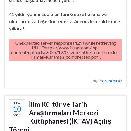
silsilesi başlatmayı hedefliyoruz.
41 yıldır yanımızda olan tüm Gebze halkına ve
okurlarımıza teşekkür ederiz. Ailemizle birlikte nice
yıllara!
Unexpected server response (429) while retrieving
PDF "https://www.iktav.com/wp-
content/uploads/2025/12/Gazete-50x70cm-forexler-
I_smail-Karaman_compressed.pdf".
Yorum bırak
İlim Kültür ve Tarih
TEM
10
Araştırmaları Merkezi
2019
Kütüphanesi (İKTAV) Açılış
Töreni