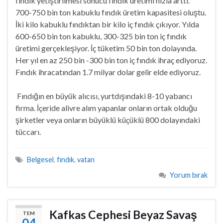
fındık yetiştirilmesi sonucu fındık üretimi hızla arttı.
700-750 bin ton kabuklu fındık üretim kapasitesi oluştu.
İki kilo kabuklu fındıktan bir kilo iç fındık çıkıyor. Yılda
600-650 bin ton kabuklu, 300-325 bin ton iç fındık
üretimi gerçekleşiyor. İç tüketim 50 bin ton dolayında.
Her yıl en az 250 bin -300 bin ton iç fındık ihraç ediyoruz.
Fındık ihracatından 1.7 milyar dolar gelir elde ediyoruz.
Fındığın en büyük alıcısı, yurtdışındaki 8-10 yabancı
firma. İçeride alivre alım yapanlar onların ortak olduğu
şirketler veya onların büyüklü küçüklü 800 dolayındaki
tüccarı.
Belgesel
,
fındık
,
vatan
Yorum bırak
Kafkas Cephesi Beyaz Savaş
TEM
04