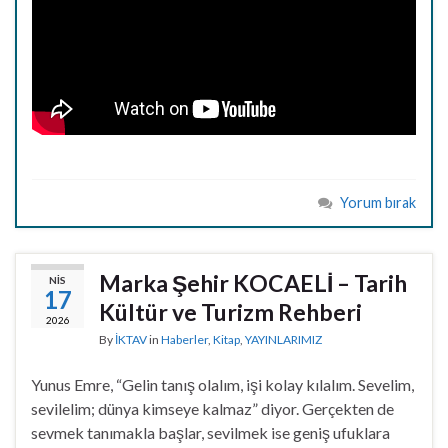
Yorum bırak
Marka Şehir KOCAELİ – Tarih
NIS
17
Kültür ve Turizm Rehberi
2026
By
İKTAV
in
Haberler
,
Kitap
,
YAYINLARIMIZ
Yunus Emre, “Gelin tanış olalım, işi kolay kılalım. Sevelim,
sevilelim; dünya kimseye kalmaz” diyor. Gerçekten de
sevmek tanımakla başlar, sevilmek ise geniş ufuklara