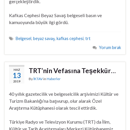
gerçekleştirdik.
Kafkas Cephesi Beyaz Savaş belgeseli basın ve
kamuoyunda büyük ilgi gördü.
Belgesel
,
beyaz savaş
,
kafkas cephesi
,
trt
Yorum bırak
TRT’nin Vefasına Teşekkür…
HAZ
13
By
İKTAV
in
Haberler
2019
40 yıllık gazetecilik ve belgeselcilik arşivimizi Kültür ve
Turizm Bakanlığı’na başvurup, olur alarak Özel
Araştırma Kütüphanesi olarak tescil ettirdik.
Türkiye Radyo ve Televizyon Kurumu (TRT) da İlim,
Kültür ve Tarih Araştırmaları Merkezi Kütüphanemiz