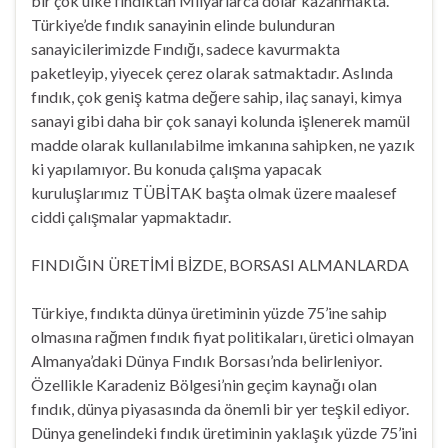
bir çok ülke fındıktan Milyarlarca dolar kazanmakta.
Türkiye’de fındık sanayinin elinde bulunduran
sanayicilerimizde Fındığı, sadece kavurmakta
paketleyip, yiyecek çerez olarak satmaktadır. Aslında
fındık, çok geniş katma değere sahip, ilaç sanayi, kimya
sanayi gibi daha bir çok sanayi kolunda işlenerek mamül
madde olarak kullanılabilme imkanına sahipken, ne yazık
ki yapılamıyor. Bu konuda çalışma yapacak
kuruluşlarımız TÜBİTAK başta olmak üzere maalesef
ciddi çalışmalar yapmaktadır.
FINDIĞIN ÜRETİMİ BİZDE, BORSASI ALMANLARDA
Türkiye, fındıkta dünya üretiminin yüzde 75’ine sahip
olmasına rağmen fındık fiyat politikaları, üretici olmayan
Almanya’daki Dünya Fındık Borsası’nda belirleniyor.
Özellikle Karadeniz Bölgesi’nin geçim kaynağı olan
fındık, dünya piyasasında da önemli bir yer teşkil ediyor.
Dünya genelindeki fındık üretiminin yaklaşık yüzde 75’ini