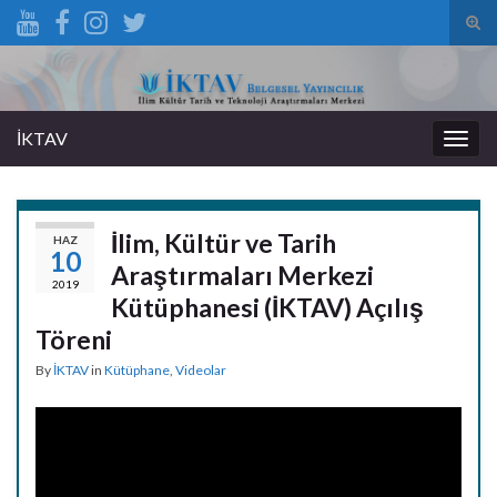
Tog
sear
Search for:
for
İKTAV
Togg
navig
İlim, Kültür ve Tarih
HAZ
10
Araştırmaları Merkezi
2019
Kütüphanesi (İKTAV) Açılış
Töreni
By
İKTAV
in
Kütüphane
,
Videolar