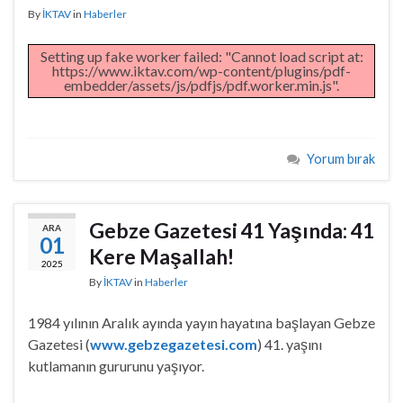
By
İKTAV
in
Haberler
Setting up fake worker failed: "Cannot load script at:
https://www.iktav.com/wp-content/plugins/pdf-
embedder/assets/js/pdfjs/pdf.worker.min.js".
Yorum bırak
Gebze Gazetesi 41 Yaşında: 41
ARA
01
Kere Maşallah!
2025
By
İKTAV
in
Haberler
1984 yılının Aralık ayında yayın hayatına başlayan Gebze
Gazetesi (
www.gebzegazetesi.com
) 41. yaşını
kutlamanın gururunu yaşıyor.