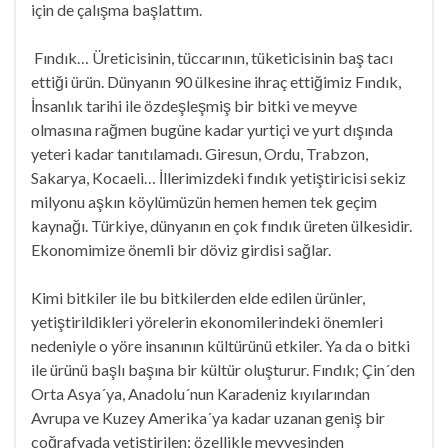
için de çalışma başlattım.
Fındık… Üreticisinin, tüccarının, tüketicisinin baş tacı
ettiği ürün. Dünyanın 90 ülkesine ihraç ettiğimiz Fındık,
İnsanlık tarihi ile özdeşleşmiş bir bitki ve meyve
olmasına rağmen bugüne kadar yurtiçi ve yurt dışında
yeteri kadar tanıtılamadı. Giresun, Ordu, Trabzon,
Sakarya, Kocaeli… İllerimizdeki fındık yetiştiricisi sekiz
milyonu aşkın köylümüzün hemen hemen tek geçim
kaynağı. Türkiye, dünyanın en çok fındık üreten ülkesidir.
Ekonomimize önemli bir döviz girdisi sağlar.
Kimi bitkiler ile bu bitkilerden elde edilen ürünler,
yetiştirildikleri yörelerin ekonomilerindeki önemleri
nedeniyle o yöre insanının kültürünü etkiler. Ya da o bitki
ile ürünü başlı başına bir kültür oluşturur. Fındık; Çin´den
Orta Asya´ya, Anadolu´nun Karadeniz kıyılarından
Avrupa ve Kuzey Amerika´ya kadar uzanan geniş bir
coğrafyada yetiştirilen; özellikle meyvesinden