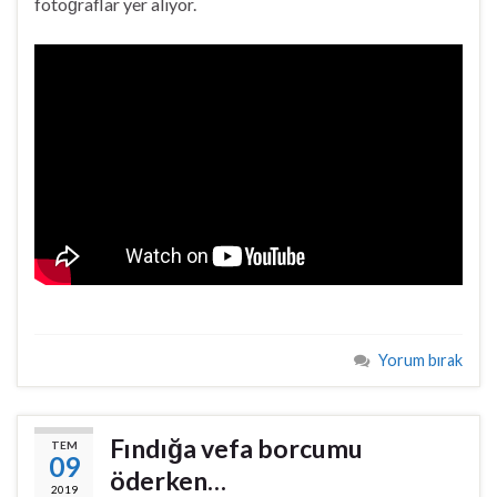
fotoğraflar yer alıyor.
Yorum bırak
Fındığa vefa borcumu
TEM
09
öderken…
2019