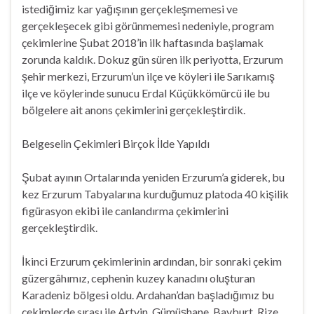
istediğimiz kar yağışının gerçekleşmemesi ve
gerçekleşecek gibi görünmemesi nedeniyle, program
çekimlerine Şubat 2018’in ilk haftasında başlamak
zorunda kaldık. Dokuz gün süren ilk periyotta, Erzurum
şehir merkezi, Erzurum’un ilçe ve köyleri ile Sarıkamış
ilçe ve köylerinde sunucu Erdal Küçükkömürcü ile bu
bölgelere ait anons çekimlerini gerçekleştirdik.
Belgeselin Çekimleri Birçok İlde Yapıldı
Şubat ayının Ortalarında yeniden Erzurum’a giderek, bu
kez Erzurum Tabyalarına kurduğumuz platoda 40 kişilik
figürasyon ekibi ile canlandırma çekimlerini
gerçekleştirdik.
İkinci Erzurum çekimlerinin ardından, bir sonraki çekim
güzergâhımız, cephenin kuzey kanadını oluşturan
Karadeniz bölgesi oldu. Ardahan’dan başladığımız bu
çekimlerde sırası ile Artvin, Gümüşhane, Bayburt, Rize